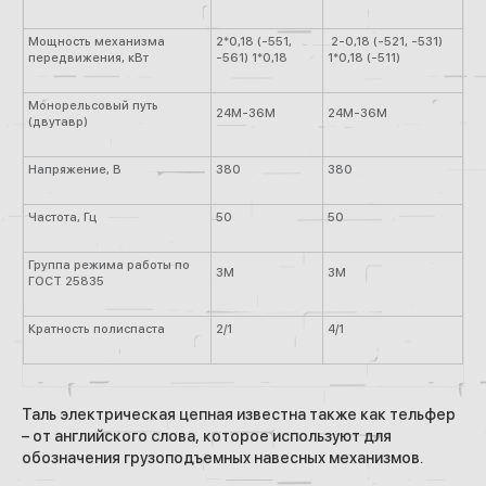
Мощность механизма
2*0,18 (-551,
2-0,18 (-521, -531)
передвижения, кВт
-561) 1*0,18
1*0,18 (-511)
Монорельсовый путь
24М-36М
24М-36М
(двутавр)
Напряжение, В
380
380
Частота, Гц
50
50
Группа режима работы по
3М
3М
ГОСТ 25835
Кратность полиспаста
2/1
4/1
Таль электрическая цепная известна также как тельфер
– от английского слова, которое используют для
обозначения грузоподъемных навесных механизмов.