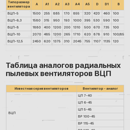
Типоразмер
А
А1
А2
А3
А4
А5
D
D1
B
вентилятора
ВЦП-5
1500
255
885
170
855
320
420
460
100
2
ВЦП-6,3
1580
315
950
193
1000
395
530
590
100
4
ВЦП-8
1880
400
1200
200
1310
500
670
735
100
4
ВЦП-10
2070
485
1200
265
1710
620
878
910
100/85
5
ВЦП-12,5
2450
620
1375
310
2045
755
1107
1135
120
7
Таблица аналогов радиальных
пылевых вентиляторов ВЦП
Известная серия вентиляторов
Вентилятор - аналог
ЦП 7-40
ЦП 6-45
ЦП 5-45
ВЦП
ВР 100-45
ВР 115-45