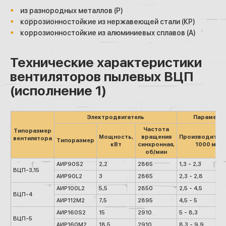
из разнородных металлов (Р)
коррозионностойкие из нержавеющей стали (КР)
коррозионностойкие из алюминиевых сплавов (А)
Технические характеристики
вентиляторов пылевых ВЦП
(исполнение 1)
Электродвигатель
Параметры
Частота
Типоразмер
Мощность,
вращения
Производитель
вентилятора
Типоразмер
кВт
синхронная,
1000 м³/ч
об/мин
АИР90S2
2,2
2865
1,3 - 2,3
ВЦП-3,15
АИР90L2
3
2865
2,3 - 2,8
АИР100L2
5,5
2850
2,5 - 4,5
ВЦП-4
АИР112М2
7,5
2895
4,5 - 5
АИР160S2
15
2910
5 - 8,3
ВЦП-5
АИР160М2
18,5
2910
8,3 - 9,9