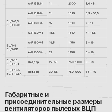
АИР132М4
11
2300
3,4 - 8
АИР132М4
11
1625
6,3 - 10,5
ВЦП-6,3
АИР160S4
15
1810
7 - 11
ВЦП-6,3К
АИР160М4
18,5
1810
7 - 13,5
АИР160М4
18,5
1450
8 - 16
ВЦП-8
ВЦП-8К
АИР180S4
22
1450
8 - 19
ВЦП-10
Подбор
22-55
750-1400
9 - 29
ВЦП-10К
ВЦП-12,5
Подбор
30-55
750-900
1 8 - 49
ВЦП-12,5К
Габаритные и
присоединительные размеры
вентиляторов пылевых ВЦП