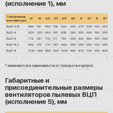
(исполнение 1), мм
Типоразмер
А*
А1
А2*
А3
А4*
А5
D
D1
В
В1
В
вентилятора
ВЦП-3,15
490
161
490
138
520
205
270
300
100
200
1
ВЦП-4
620
200
580
155
635
260
350
380
100
200
1
ВЦП-5
775
257
770
171
755
320
420
450
100
200
1
ВЦП-6,3
955
315
770
193
960
395
560
590
100
200
1
ВЦП-8
1210
398
956
200
1230
495
670
734
100
400
2
* изменяется в зависимости от поворота корпуса
Габаритные и
присоединительные размеры
вентиляторов пылевых ВЦП
(исполнение 5), мм