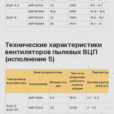
ВЦП-6,3
АИР132S4
7,5
1455
4,6 - 9,7
АИР160М4
18,5
1455
10,4 - 15,5
ВЦП-8
АИР180S4
22
1460
15,5 - 18,1
АИР180М4
30
1470
18,1 - 21
Технические характеристики
вентиляторов пылевых ВЦП
(исполнение 5)
Электродвигатель
Параметры в 
Частота
вращения
Типоразмер
рабочего
Мощность,
Производительно
вентилятора
Типоразмер
колеса,
кВт
1000 м³/час
об/мин
АИР112М4
5,5
1810
2,7 - 6,2
ВЦП-5
АИР132S4
7,5
2040
3 - 7,3
ВЦП-5К