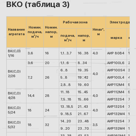
ВКО (таблица 3)
Рабочая зона
Электродвига
Номин.
Номин.
Название
Hmax*,
подача,
напор,
агрегата
м
подача,
напор,
м³/ч
м
марка
кВт
м³/ч
м
ВК(С,О)
3,6
16
1,1…3,7
16…38
4,0
АИР 80В4
1,5
1/16
3,6
20
1,1…6
8…34
АИР100L6
2,2
6…8
19…35
АИР100S4
3
ВК(С,О)
4,0
2/26
7,2
26
5…8
19…42
АИР100L4
4
2,8…8
19…60
АИР112М4
5,5
11…18
15…45
АИР112М4
5,5
ВК(С,О)
14,4
28
4,0
4/28
7,5…18
15…66
АИР132S4
7,5
13…18,5
21…43
АИР132S4
7,5
ВК(С,О)
18
24
4,0
5/24
9…18,5
21…67
АИР132M4
11
14…20
23…48
АИР132S4
7,5
ВК(С,О)
18
32
3,5
5/32
9…20
23…70
АИР132M4
11
33…38
43…53
АИР160М4
18,5