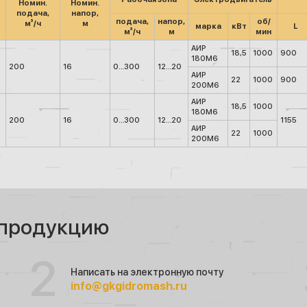
Номин.
Номин.
подача,
напор,
подача,
напор,
об/
м³/ч
м
марка
кВт
L
м³/ч
м
мин
АИР
18,5
1000
900
180М6
200
16
0…300
12…20
АИР
22
1000
900
200М6
АИР
18,5
1000
180М6
200
16
0…300
12…20
1155
АИР
22
1000
200М6
 продукцию
Написать на электронную почту
info@gkgidromash.ru