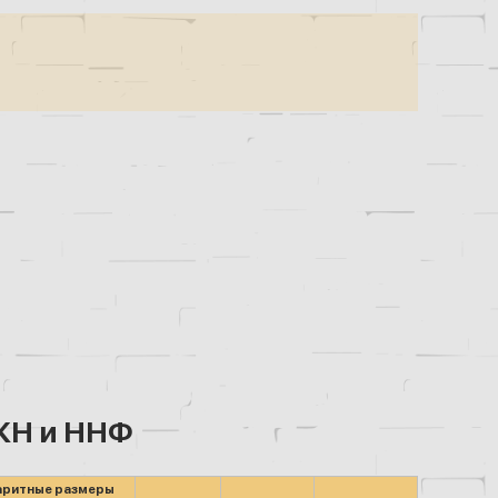
НЖН и ННФ
аритные размеры