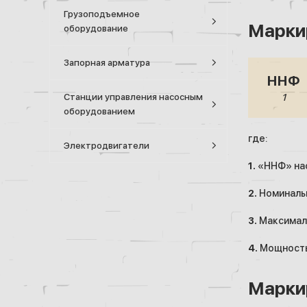
Грузоподъемное
Марки
оборудование
Запорная арматура
ННФ
Станции управления насосным
1
оборудованием
где:
Электродвигатели
1.
«ННФ» нас
2.
Номинальн
3.
Максималь
4.
Мощность 
Марки