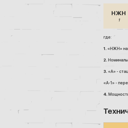
НЖН
1
где:
1.
«НЖН» нас
2.
Номинальн
3.
«А» - ста
«А-1» - пер
4.
Мощность 
Техни