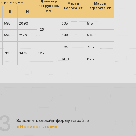
Диаметр
агрегата, мм
Масса
Масса
патрубков,
насоса, кг
агрегата, кг
мм
B
H
595
2090
335
515
125
595
2170
348
575
585
765
785
3475
125
600
825
Заполнить онлайн-форму на сайте
«Написать нам»