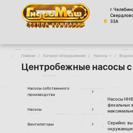
г. Челябин
Свердловс
33А
Главная
/
Каталог оборудования
/
Насосы
/
Водосн
Центробежные насосы 
Насосы собственного
производства
Насосы ННФ
фекальных ж
Насосы
максимальны
Серийно вы
Вентиляторы
окружающего