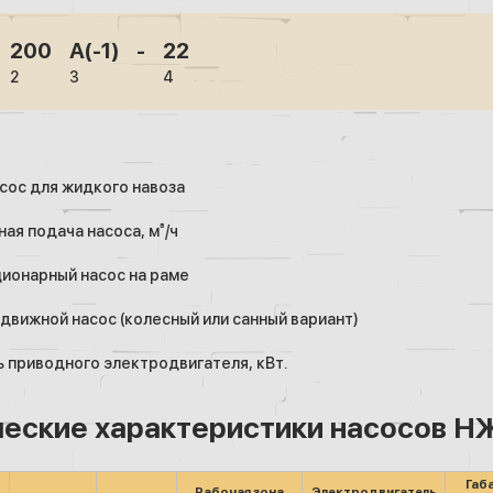
200
А(-1)
-
22
2
3
4
ос для жидкого навоза
ая подача насоса, м³/ч
ционарный насос на раме
едвижной насос (колесный или санный вариант)
приводного электродвигателя, кВт.
ческие характеристики насосов 
Габ
Рабочая зона
Электродвигатель