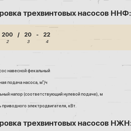
ровка трехвинтовых насосов ННФ:
200
/
20
-
22
2
3
4
ос навесной фекальный
ая подача насоса, м³/ч
ный напор (соответствующий нулевой подаче), м
приводного электродвигателя, кВт.
ровка трехвинтовых насосов НЖН