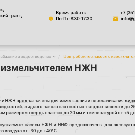
ск,
Время работы:
+7 (351
кий тракт,
Пн-Пт: 8:30-17:30
info@g
абжение и водоотведение
/
Центробежные насосы с измельчите
с измельчителем НЖН
 и НЖН предназначены для измельчения и перекачивания жидк
идкостей, жидкого навоза плотностью твердых веществ до 250
м размером твердых частиц до 20 мм и температурой от +5 до
пускаемые насосы НЖН и ННФ предназначены для эксплуата
 воздуха от -30 до +40°С.