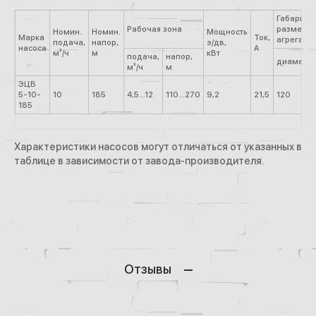
Габаритн
Рабочая зона
размеры
Номин.
Номин.
Мощность
Марка
Ток,
агрегата,
подача,
напор,
э/дв,
насоса
А
м³/ч
м
кВт
подача,
напор,
диаметр
м³/ч
м
ЭЦВ
5-10-
10
185
4,5...12
110...270
9,2
21,5
120
185
Характеристики насосов могут отличаться от указанных в
таблице в зависимости от завода-производителя.
Отзывы