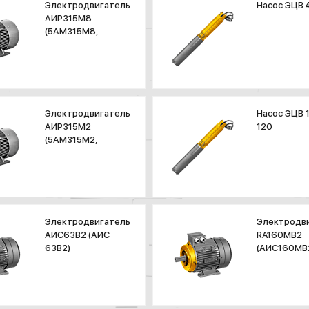
Электродвигатель
Насос ЭЦВ 
АИР315М8
(5АМ315М8,
А315М8)
Электродвигатель
Насос ЭЦВ 
АИР315М2
120
(5АМ315М2,
А315М2)
Электродвигатель
Электродв
АИС63В2 (АИС
RA160МB2
63В2)
(АИС160МВ