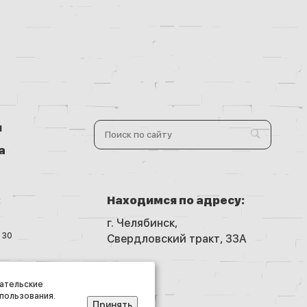
и
а
:
Находимся по адресу:
г. Челябинск,
30
Свердловский тракт, 33А
защищены
вательские
спользования.
Принять