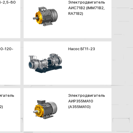
4-2,5-80
Электродвигатель
АИС71В2 (IMM71B2,
RA71B2)
10-120-
Насос БГ11-23
игатель
Электродвигатель
АИР355МА10
2)
(А355МА10)