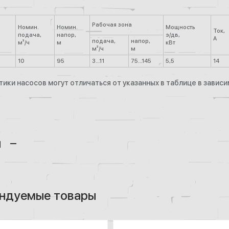
Рабочая зона
Номин.
Номин.
Мощность
Ток,
подача,
напор,
э/дв,
А
подача,
напор,
м³/ч
м
кВт
м³/ч
м
10
95
3…11
75…145
5,5
14
ики насосов могут отличаться от указанных в таблице в завис
ы
ндуемые товары