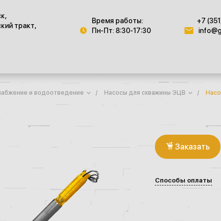
ск,
Время работы:
+7 (351
кий тракт,
Пн-Пт: 8:30-17:30
info@g
абжение и водоотведение
/
Насосы для скважины ЭЦВ
/
Насо
Заказать
Способы оплаты