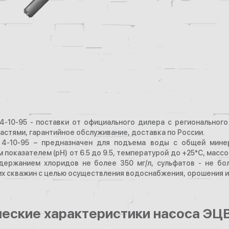
4-10-95 - поставки от официального дилера с региональног
астями, гарантийное обслуживание, доставка по России.
4-10-95 – предназначен для подъема воды с общей минера
показателем (рН) от 6.5 до 9.5, температурой до +25°С, мас
одержанием хлоридов не более 350 мг/л, сульфатов - не бол
х скважин с целью осуществления водоснабжения, орошения и
ческие характеристики насоса ЭЦ