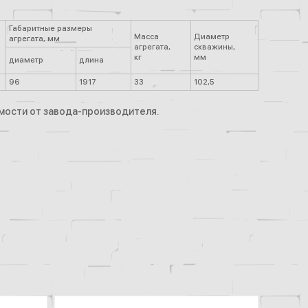
Габаритные размеры
Масса
Диаметр
агрегата, мм
агрегата,
скважины,
кг
мм
диаметр
длина
96
1917
33
102,5
имости от завода-производителя.