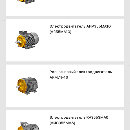
Электродвигатель АИР355МА10
(А355МА10)
Рольганговый электродвигатель
АРМ74-16
Электродвигатель RA355SMA8
(АИС355МА8)