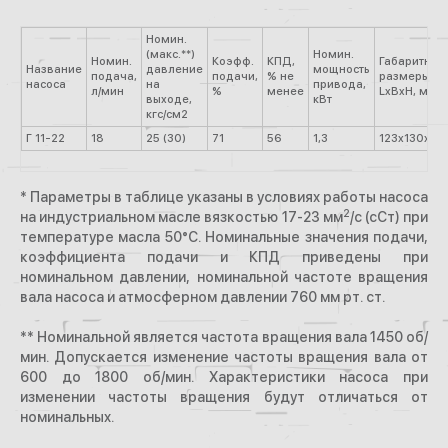
Номин.
(макс.**)
Номин.
Номин.
Коэфф.
КПД,
Габаритные
Название
давление
мощность
подача,
подачи,
% не
размеры
насоса
на
привода,
л/мин
%
менее
LxBxH, мм
выходе,
кВт
кгс/см2
Г 11-22
18
25 (30)
71
56
1,3
123х130х10
* Параметры в таблице указаны в условиях работы насоса
2
на индустриальном масле вязкостью 17-23 мм
/с (сСт) при
температуре масла 50°С. Номинальные значения подачи,
коэффициента подачи и КПД приведены при
номинальном давлении, номинальной частоте вращения
вала насоса и атмосферном давлении 760 мм рт. ст.
** Номинальной является частота вращения вала 1450 об/
мин. Допускается изменение частоты вращения вала от
600 до 1800 об/мин. Характеристики насоса при
изменении частоты вращения будут отличаться от
номинальных.