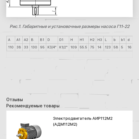
Рис.1. Габаритные и установочные размеры насоса Г11-22
A
A1
A2
B
B1
D
D1
H
H1
H2
H3
L
b
b1
d
d1
110
38
33
130
95
К3/4"
К1/2"
109
55.5
75
14
123
58
5
16
9
Отзывы
Рекомендуемые товары
Электродвигатель АИР112М2
(АДМ112М2)