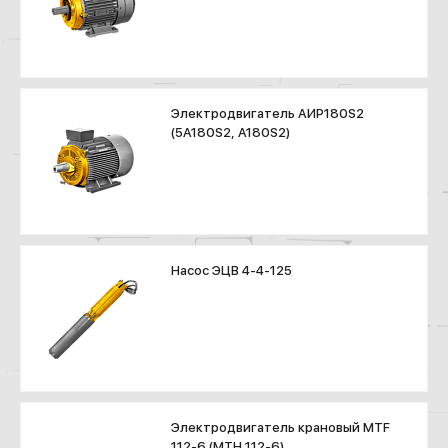
Электродвигатель АИР180S2
(5А180S2, А180S2)
Насос ЭЦВ 4-4-125
Электродвигатель крановый MTF
112-6 (МТН 112-6)