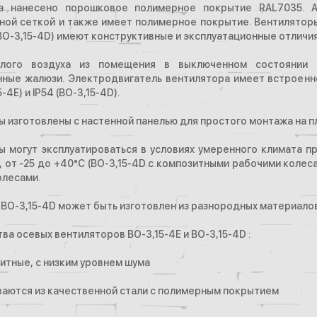
ра нанесено порошковое полимерное покрытие RAL7035. 
ной сеткой и также имеет полимерное покрытие. Вентиляторы
ВО-3,15-4D) имеют конструктивные и эксплуатационные отличия (см
плого воздуха из помещения в выключенном состоянии
нные жалюзи. Электродвигатель вентилятора имеет встроенн
5-4Е) и IP54 (ВО-3,15-4D).
 изготовлены с настенной панелью для простого монтажа на пл
ы могут эксплуатироваться в условиях умеренного климата 
), от -25 до +40°С (ВО-3,15-4D с композитными рабочими колес
олесами.
ВО-3,15-4D может быть изготовлен из разнородных материало
а осевых вентиляторов ВО-3,15-4Е и ВО-3,15-4D :
итные, с низким уровнем шума
ваются из качественной стали с полимерным покрытием