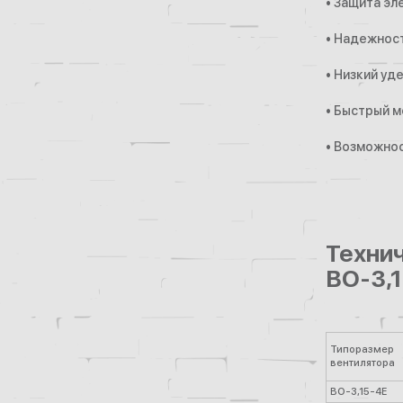
• Защита э
• Надежност
• Низкий уд
• Быстрый 
• Возможнос
Техни
ВО-3,
Типоразмер
вентилятора
ВО-3,15-4Е