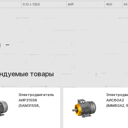
0,12 x 1350
АИР
450
42
ы
ндуемые товары
Электродвигатель
Электродв
АИР315S8
АИС80А2
(5АМ315S8,
(IMM80A2, 
А315S8)