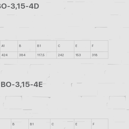
ВО-3,15-4D
А1
В
В1
С
Е
F
424
384
117,5
242
153
318
 ВО-3,15-4Е
В
В1
С
Е
F