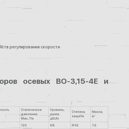
йств регулирования скорости
торов осевых ВО-3,15-4Е и
ность
Статическое
Уровень,
Степень
Масса,
давление
шума,
защиты
кг
Max, Па
дБ(А)
120
68
IP42
7,5