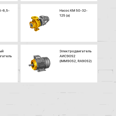
6-6,5-
Насос КМ 50-32-
125 (а)
ый
Электродвигатель
гатель
АИС90S2
(IMM90S2, RA90S2)