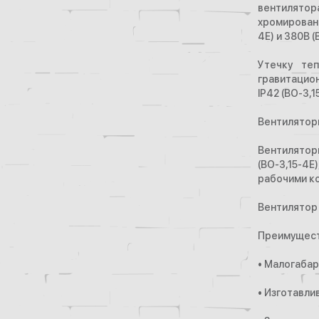
вентилято
хромирован
4Е) и 380В (
Утечку те
гравитацио
IP42 (ВО-3,1
Вентиляторы
Вентилятор
(ВО-3,15-4Е
рабочими к
Вентилятор 
Преимуществ
• Малогабар
• Изготавли