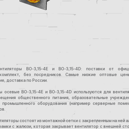
нтиляторы ВО-3,15-4Е и ВО-3,15-4D: поставки от офи
комплект, без посредников. Самые низкие оптовые цены
е, доставка по России.
ы осевые ВО-3,15-4Е и ВО-3,15-4D используются для вентил
мещения общественного питания, образовательные учреждени
 промышленного оборудования (например серверные поме
ов.
тиляторы состоят из монтажной сетки с закрепленным на ней 
 рамки с жалюзи, которая закрывает вентилятор с внешней ст