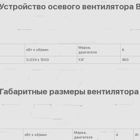
 Устройство осевого вентилятора 
Марка,
кВт х об/мин
А
двигателя
0,034 x 1500
YJF
450
 Габаритные размеры вентилятора
Марка,
кВт х об/мин
А
А1
двигателя