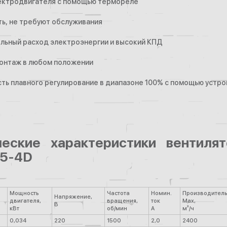
лектродвигателя с помощью термореле
ь, не требуют обслуживания
ельный расход электроэнергии и высокий КПД
монтаж в любом положении
ть плавного регулирование в диапазоне 100% с помощью устро
ческие характеристики вентиля
15-4D
Мощность
Частота
Номин.
Производитель
Напряжение,
двигателя,
вращения,
ток
Max,
В
кВт
об/мин
А
м³/ч
0,034
220
1500
2,0
2400