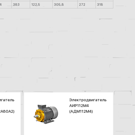
4
383
122,5
305,8
272
318
игатель
Электродвигатель
АИР112М4
RA80A2)
(АДМ112М4)