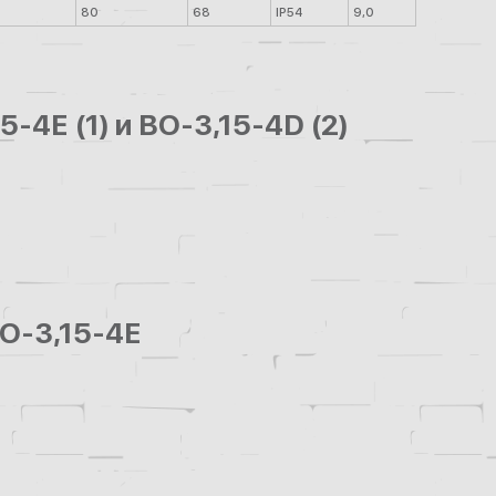
80
68
IP54
9,0
4Е (1) и ВО-3,15-4D (2)
ВО-3,15-4Е