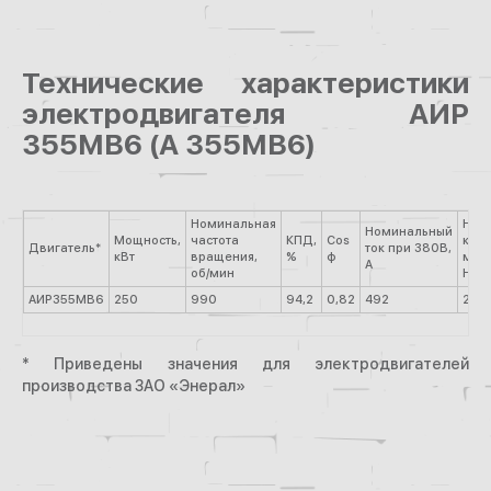
Технические характеристики
электродвигателя АИР
355МВ6 (А 355МВ6)
Номинальная
Ном
Номинальный
Мощность,
частота
КПД,
Cos
кру
Двигатель*
ток при 380В,
кВт
вращения,
%
φ
мом
А
об/мин
Н·м
АИР355МВ6
250
990
94,2
0,82
492
2412
* Приведены значения для электродвигателей
производства ЗАО «Энерал»