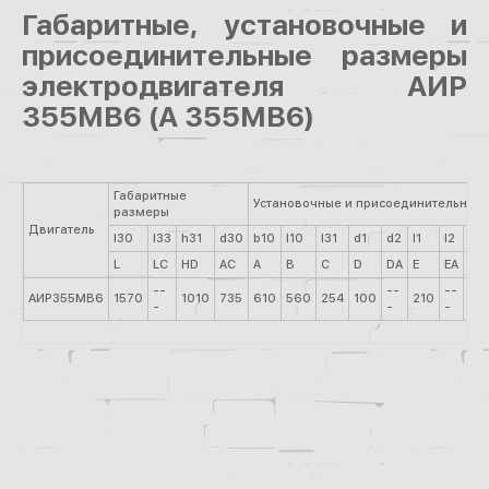
Габаритные, установочные и
присоединительные размеры
электродвигателя АИР
355МВ6 (А 355МВ6)
Габаритные
Установочные и присоединительные
размеры
Двигатель
l30
l33
h31
d30
b10
l10
l31
d1
d2
l1
l2
b1
L
LC
HD
AC
A
B
C
D
DА
E
ЕА
F
--
--
--
АИР355МВ6
1570
1010
735
610
560
254
100
210
28
-
-
-