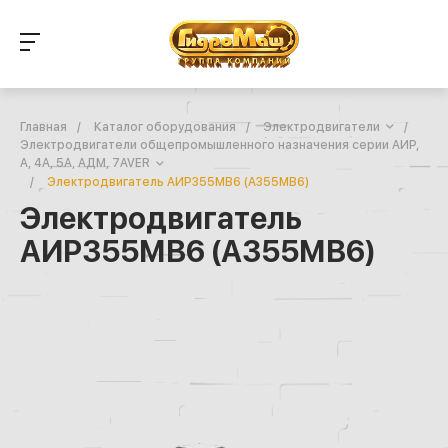
Главная
/
Каталог оборудования
/
Электродвигатели
/
Электродвигатели общепромышленного назначения серии АИР,
А, 4А, 5А, АДМ, 7AVER
/
Электродвигатель АИР355МВ6 (А355МВ6)
Электродвигатель
АИР355МВ6 (А355МВ6)