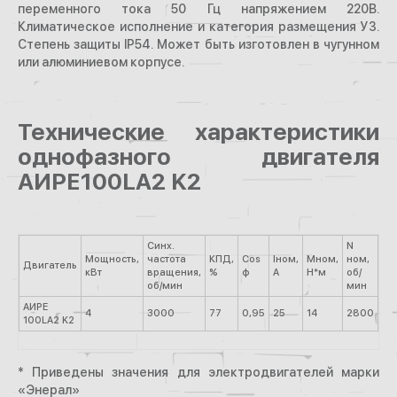
переменного тока 50 Гц напряжением 220В.
Климатическое исполнение и категория размещения У3.
Степень защиты IP54. Может быть изготовлен в чугунном
или алюминиевом корпусе.
Технические характеристики
однофазного двигателя
АИРЕ100LA2 K2
Синх.
N
Мощность,
частота
КПД,
Cos
Iном,
Mном,
ном,
Мп
Двигатель
кВт
вращения,
%
φ
А
Н*м
об/
Мн
об/мин
мин
АИРЕ
4
3000
77
0,95
25
14
2800
1,6
100LA2 K2
* Приведены значения для электродвигателей марки
«Энерал»