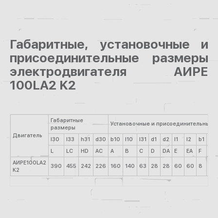
Габаритные, установочные и
присоединительные размеры
электродвигателя АИРЕ
100LA2 K2
Габаритные
Установочные и присоединительные 
размеры
Двигатель
l30
l33
h31
d30
b10
l10
l31
d1
d2
l1
l2
b1
b2
L
LC
HD
AC
A
B
C
D
DА
E
ЕА
F
FА
АИРЕ100LA2
390
455
242
226
160
140
63
28
28
60
60
8
8
K2