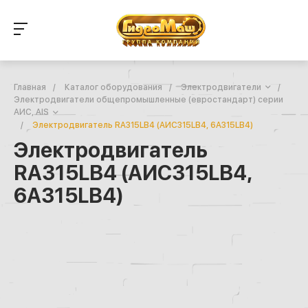
Главная
/
Каталог оборудования
/
Электродвигатели
/
Электродвигатели общепромышленные (евростандарт) серии
АИС, AIS
/
Электродвигатель RA315LB4 (АИС315LB4, 6А315LB4)
Электродвигатель
RA315LB4 (АИС315LB4,
6А315LB4)