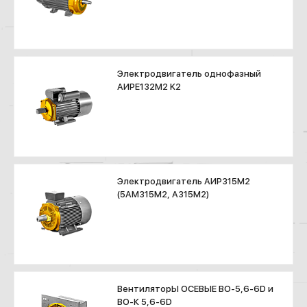
Электродвигатель однофазный
АИРЕ132М2 K2
Электродвигатель АИР315М2
(5АМ315М2, А315М2)
ВентиляторЫ ОСЕВЫЕ ВО-5,6-6D и
ВО-К 5,6-6D