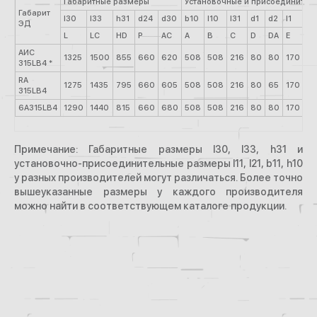
Габаритные размеры
Установочные и присоединител
Габарит
l30
l33
h31
d24
d30
b10
l10
l31
d1
d2
l1
l2
ЭД
L
LC
HD
P
AC
A
B
C
D
DА
E
ЕА
АИС
1325
1500
855
660
620
508
508
216
80
80
170
17
315LB4 *
RA
1275
1435
795
660
605
508
508
216
80
65
170
14
315LB4
6А315LB4
1290
1440
815
660
680
508
508
216
80
80
170
17
Примечание: Габаритные размеры l30, l33, h31 и
установочно-присоединительные размеры l11, l21, b11, h10
у разных производителей могут различаться. Более точно
вышеуказанные размеры у каждого производителя
можно найти в соответствующем каталоге продукции.