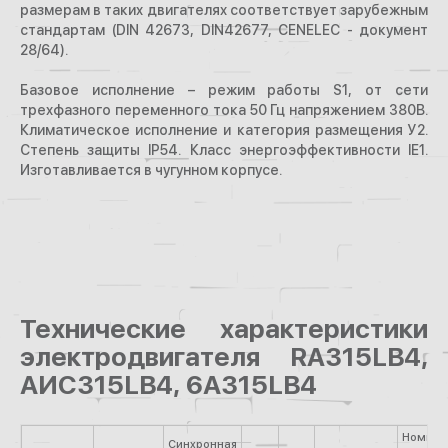
размерам в таких двигателях соответствует зарубежным
стандартам (DIN 42673, DIN42677, CENELEC - документ
28/64).
Базовое исполнение – режим работы S1, от сети
трехфазного переменного тока 50 Гц напряжением 380В.
Климатическое исполнение и категория размещения У2.
Степень защиты IP54. Класс энергоэффективности IE1.
Изготавливается в чугунном корпусе.
Технические характеристики
электродвигателя RA315LB4,
АИС315LB4, 6А315LB4
Номина
Синхронная