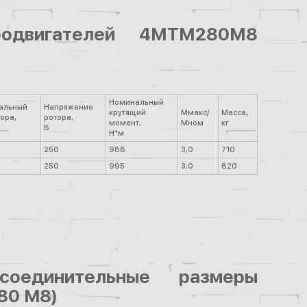
тродвигателей 4МТМ280М8
Номинальный
альный
Напряжение
крутящий
Ммакс/
Масса,
тора,
ротора,
момент,
Мном
кг
В
Н*м
250
988
3,0
710
250
995
3,0
820
соединительные размеры
80 M8)