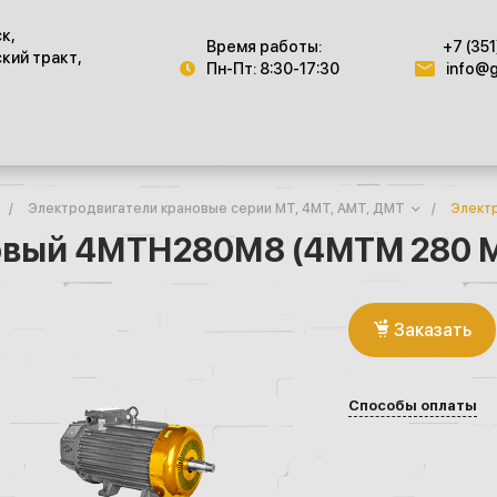
ск,
Время работы:
+7 (351
кий тракт,
Пн-Пт: 8:30-17:30
info@g
/
Электродвигатели крановые серии МТ, 4МТ, AMT, ДMT
/
Элект
овый 4МТН280М8 (4MTM 280 
Заказать
Способы оплаты