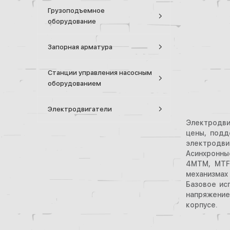
Грузоподъемное
оборудование
Запорная арматура
Станции управления насосным
оборудованием
Электродвигатели
Электродвиг
цены, подд
электродвиг
Асинхронны
4МТМ, MTF,
механизмах 
Базовое ис
напряжением
корпусе.