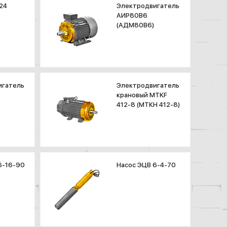
24
Электродвигатель
АИР80В6
(АДМ80В6)
игатель
Электродвигатель
крановый MTKF
412-8 (МТКН 412-8)
6-16-90
Насос ЭЦВ 6-4-70