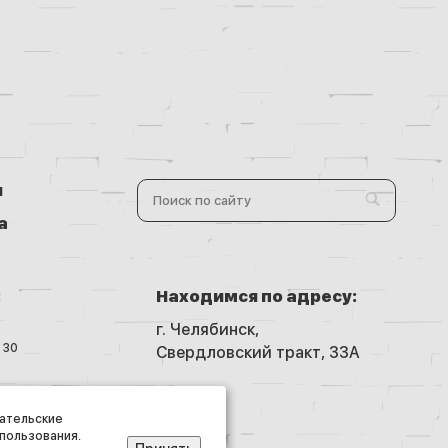
и
а
:
Находимся по адресу:
г. Челябинск,
30
Свердловский тракт, 33А
защищены
вательские
спользования.