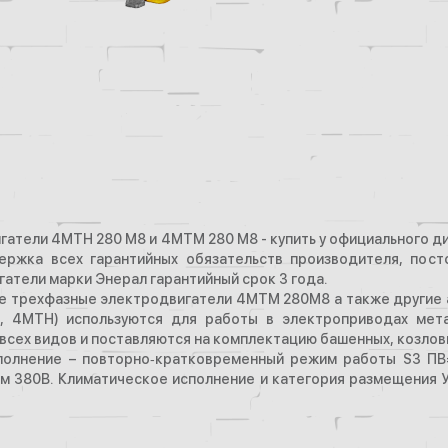
атели 4MTH 280 M8 и 4MTM 280 M8 - купить у официального ди
ержка всех гарантийных обязательств производителя, пост
атели марки Энерал гарантийный срок 3 года.
е трехфазные электродвигатели 4МТМ 280М8 а также другие 
 4MTH) используются для работы в электроприводах мета
всех видов и поставляются на комплектацию башенных, козловы
полнение – повторно‑кратковременный режим работы S3 ПВ=
 380В. Климатическое исполнение и категория размещения У1