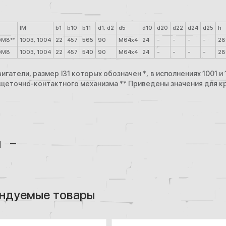
IM
b1
b10
b11
d1, d2
d5
d10
d20
d22
d24
d25
h
0М8**
1003, 1004
22
457
565
90
М64х4
24
-
-
-
-
28
0М8
1003, 1004
22
457
540
90
М64х4
24
-
-
-
-
28
игатели, размер l31 которых обозначен *, в исполнениях 1001 и
 щеточно-контактного механизма ** Приведены значения для 
ы
ндуемые товары