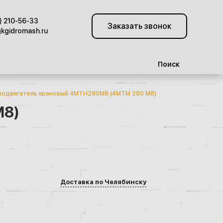
) 210-56-33
Заказать звонок
kgidromash.ru
Поиск
родвигатель крановый 4МТН280М8 (4MTM 280 M8)
M8)
Доставка по Челябинску