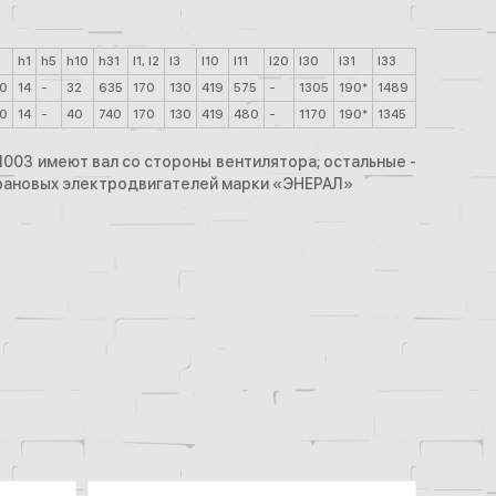
h1
h5
h10
h31
l1, l2
l3
l10
l11
l20
l30
l31
l33
0
14
-
32
635
170
130
419
575
-
1305
190*
1489
0
14
-
40
740
170
130
419
480
-
1170
190*
1345
 1003 имеют вал со стороны вентилятора; остальные -
крановых электродвигателей марки «ЭНЕРАЛ»