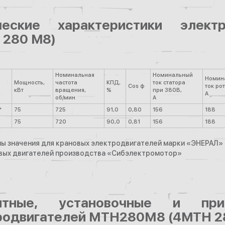
ческие характеристики элек
 280 M8)
Номинальная
Номинальный
Номин
Мощность,
частота
КПД,
ток статора
Cos φ
ток ро
кВт
вращения,
%
при 380В,
А
об/мин
А
*
75
725
91,0
0,80
156
188
75
720
90,0
0,81
156
188
ны значения для крановых электродвигателей марки «ЭНЕРАЛ»
овых двигателей производства «Сибэлектромотор»
ритные, установочные и при
родвигателей МТН280М8 (4MTH 2