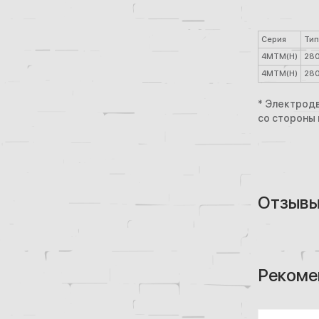
Серия
Тип
4МТМ(Н)
28
4MTM(H)
28
* Электродв
со стороны
Отзыв
Рекоме