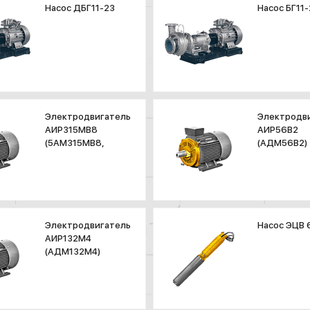
Насос ДБГ11-23
Насос БГ11-
Электродвигатель
Электродв
АИР315МВ8
АИР56В2
(5АМ315МВ8,
(АДМ56В2)
А315МВ8)
Электродвигатель
Насос ЭЦВ 
АИР132М4
(АДМ132М4)