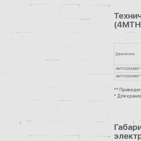
Техни
(4MTH
Двигатель
4МТН280М8*
4МТН280М8*
** Приведе
* Для кран
Габа
элект